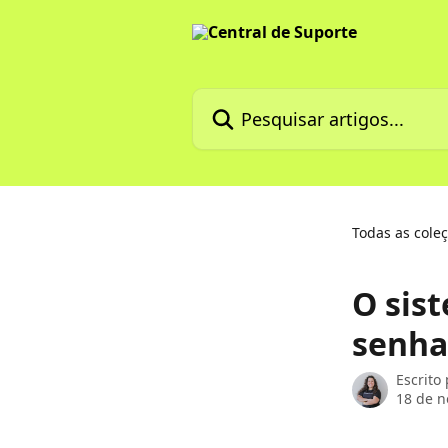
Passar para o conteúdo principal
Pesquisar artigos...
Todas as cole
O sis
senha
Escrito
18 de 