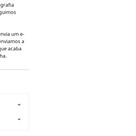
grafia 
eguimos 
envia um e-
enviamos a 
que acaba 
ha.