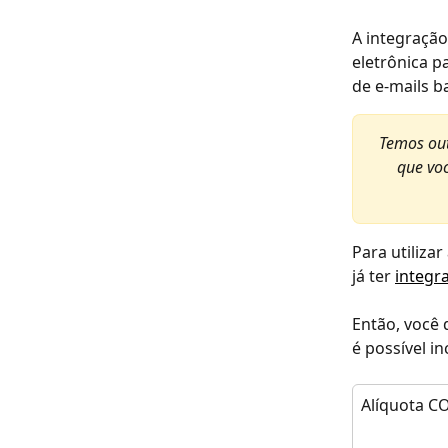
A integração
eletrônica p
de e-mails b
Temos outr
que voc
Para utiliza
já ter 
integr
Então, você 
é possível in
Alíquota C