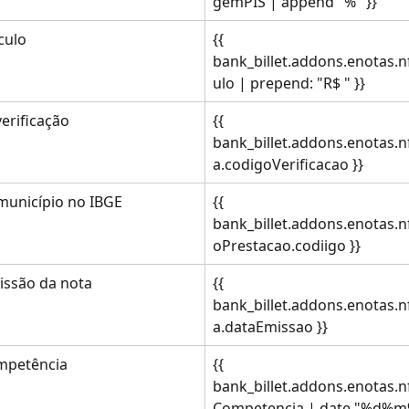
gemPIS | append "%" }}
culo
{{ 
bank_billet.addons.enotas.n
ulo | prepend: "R$ " }}
erificação
{{ 
bank_billet.addons.enotas.n
a.codigoVerificacao }}
município no IBGE
{{ 
bank_billet.addons.enotas.n
oPrestacao.codiigo }}
issão da nota
{{ 
bank_billet.addons.enotas.n
a.dataEmissao }}
mpetência
{{ 
bank_billet.addons.enotas.n
Competencia | date "%d%m%