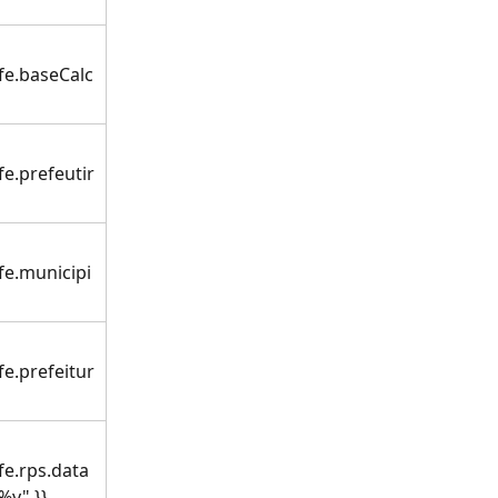
fe.baseCalc
fe.prefeutir
fe.municipi
fe.prefeitur
fe.rps.data
y" }}