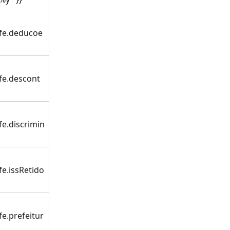
nfe.deducoe
fe.descont
fe.discrimin
fe.issRetido
fe.prefeitur