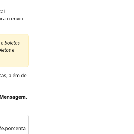
al 
ra o envio 
 e boletos 
letos e 
tas, além de 
Mensagem,
fe.porcenta