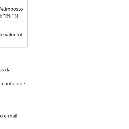
nfe.imposto
 "R$ " }}
fe.valorTot
as da 
da nota, que 
o e-mail 