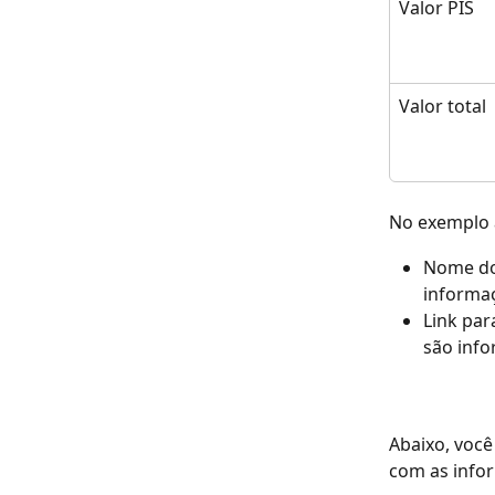
Valor PIS
Valor total
No exemplo a
Nome do 
informaç
Link par
são info
Abaixo, você
com as infor