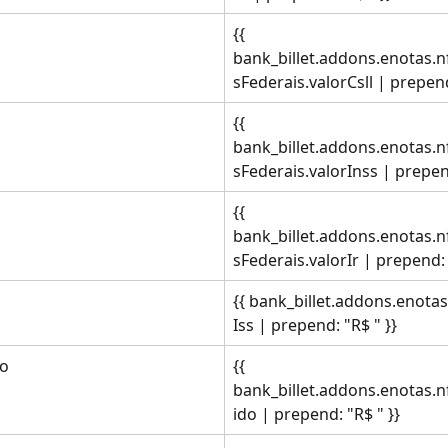
{{ 
bank_billet.addons.enotas.
sFederais.valorCsll | prepend
{{ 
bank_billet.addons.enotas.
sFederais.valorInss | prepend
{{ 
bank_billet.addons.enotas.
sFederais.valorIr | prepend: 
{{ bank_billet.addons.enotas
Iss | prepend: "R$ " }}
do
{{ 
bank_billet.addons.enotas.n
ido | prepend: "R$ " }}