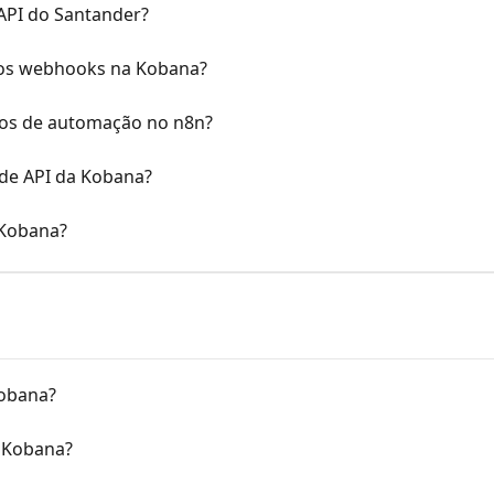
API do Santander?
 os webhooks na Kobana?
xos de automação no n8n?
 de API da Kobana?
 Kobana?
obana?
 Kobana?