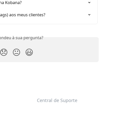
 na Kobana?
tags) aos meus clientes?
ondeu à sua pergunta?
😞
😐
😃
Central de Suporte