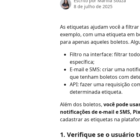
Escrito por
Marilia Souza
8 de julho de 2025
As etiquetas ajudam você a filtra
exemplo, com uma etiqueta em bo
para apenas aqueles boletos. Alg
Filtro na interface: filtrar t
específica;
E-mail e SMS: criar uma notif
que tenham boletos com dete
API: fazer uma requisição c
determinada etiqueta.
Além dos boletos, 
você pode usar
notificações de e-mail e SMS, Pi
cadastrar as etiquetas na platafo
1. Verifique se o usuário