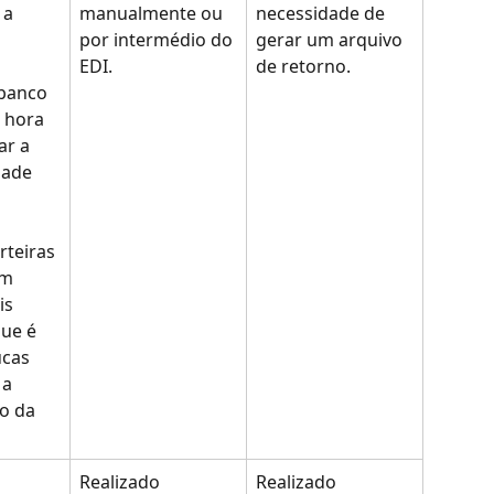
 a 
manualmente ou 
necessidade de 
por intermédio do 
gerar um arquivo 
EDI.
de retorno.
banco 
 hora 
ar a 
dade 
teiras 
m 
is 
ue é 
cas 
a 
o da 
 
Realizado 
Realizado 