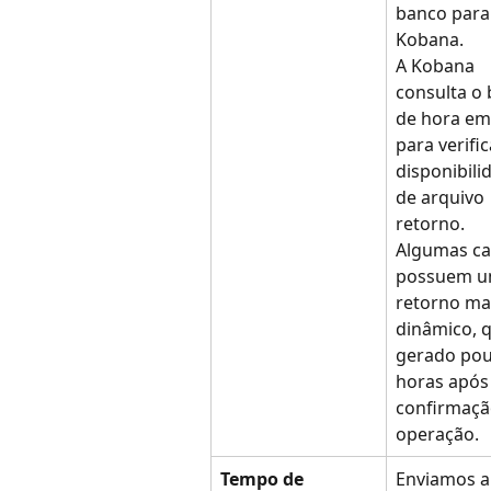
banco para
Kobana.
A Kobana 
consulta o 
de hora em
para verific
disponibili
de arquivo 
retorno.
Algumas car
possuem u
retorno ma
dinâmico, q
gerado pou
horas após 
confirmaçã
operação.
Tempo de 
Enviamos a