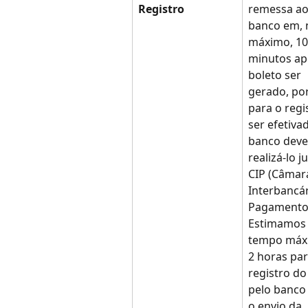
Registro
remessa ao
banco em, 
máximo, 10
minutos ap
boleto ser 
gerado, po
para o regi
ser efetivad
banco deve
realizá-lo j
CIP (Câmar
Interbancár
Pagamento
Estimamos
tempo máx
2 horas par
registro do
pelo banco
o envio da 