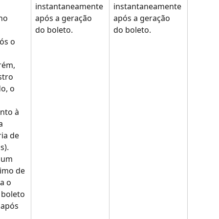
 
instantaneamente 
instantaneamente 
no 
após a geração 
após a geração 
 
do boleto.
do boleto.
ós o 
rém, 
stro 
o, o 
 
unto à 
a 
ia de 
s).
 um 
imo de 
a o 
 boleto 
 após 