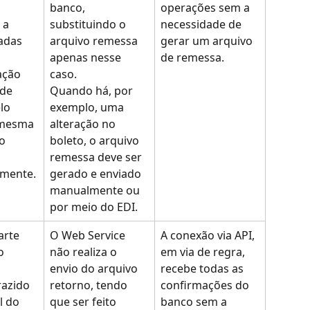
 
banco, 
operações sem a 
 a 
substituindo o 
necessidade de 
adas 
arquivo remessa 
gerar um arquivo 
apenas nesse 
de remessa.
ação 
caso.
de 
Quando há, por 
lo 
exemplo, uma 
 mesma 
alteração no 
o 
boleto, o arquivo 
remessa deve ser 
mente.
gerado e enviado 
manualmente ou 
por meio do EDI.
arte 
O Web Service 
A conexão via API, 
o 
não realiza o 
em via de regra, 
envio do arquivo 
recebe todas as 
razido 
retorno, tendo 
confirmações do 
l do 
que ser feito 
banco sem a 