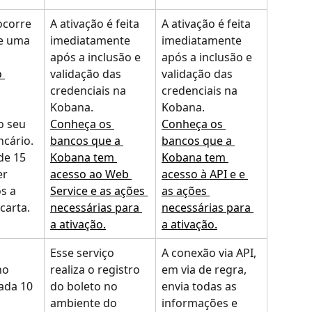
ocorre 
A ativação é feita 
A ativação é feita 
e uma 
imediatamente 
imediatamente 
após a inclusão e 
após a inclusão e 
 
validação das 
validação das 
credenciais na 
credenciais na 
Kobana.
Kobana.
o seu 
Conheça os 
Conheça os 
ncário.
bancos que a 
bancos que a 
de 15 
Kobana tem 
Kobana tem 
er 
acesso ao Web 
acesso à API e e 
s a 
Service e as ações 
as ações 
carta.
necessárias para 
necessárias para 
a ativação.
a ativação.
Esse serviço 
A conexão via API, 
no 
realiza o registro 
em via de regra, 
ada 10 
do boleto no 
envia todas as 
ambiente do 
informações e 