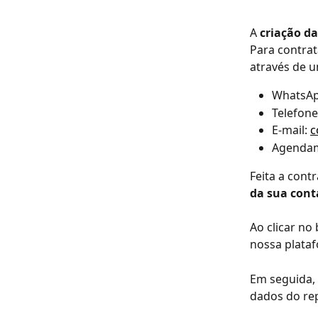
A 
criação d
Para contra
através de u
WhatsAp
Telefon
E-mail: 
c
Agendame
Feita a cont
da sua cont
Ao clicar no
nossa plata
Em seguida, 
dados do rep