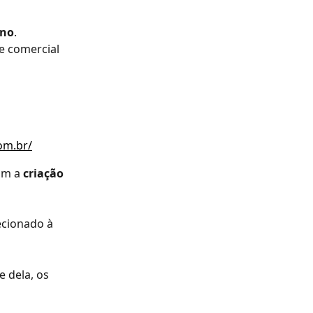
ano
.
e comercial 
om.br/
om a 
criação 
ecionado à 
 dela, os 