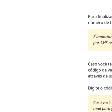
Para finaliz
número de te
É importan
por SMS ou
Caso você t
código de ve
através de u
Digite o cód
Caso você
mail para 