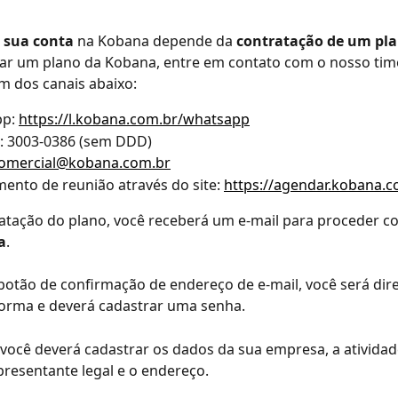
a sua conta
 na Kobana depende da 
contratação de um pl
tar um plano da Kobana, entre em contato com o nosso tim
m dos canais abaixo:
p: 
https://l.kobana.com.br/whatsapp
e: 3003-0386 (sem DDD)
omercial@kobana.com.br
nto de reunião através do site: 
https://agendar.kobana.c
ratação do plano, você receberá um e-mail para proceder c
a
.
 botão de confirmação de endereço de e-mail, você será dir
forma e deverá cadastrar uma senha.
você deverá cadastrar os dados da sua empresa, a atividade
resentante legal e o endereço.