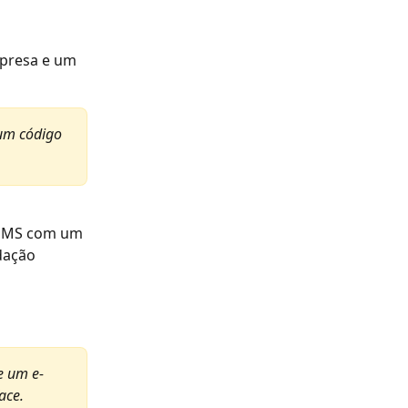
mpresa e um 
 um código 
 SMS com um 
dação 
e um e-
ace.