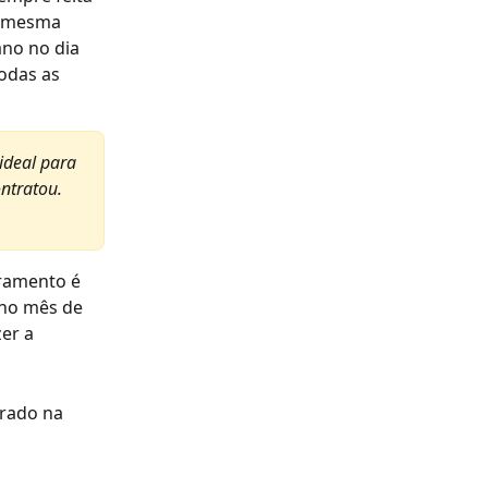
a mesma 
no no dia 
odas as 
ideal para 
ntratou. 
ramento é 
no mês de 
er a 
rado na 