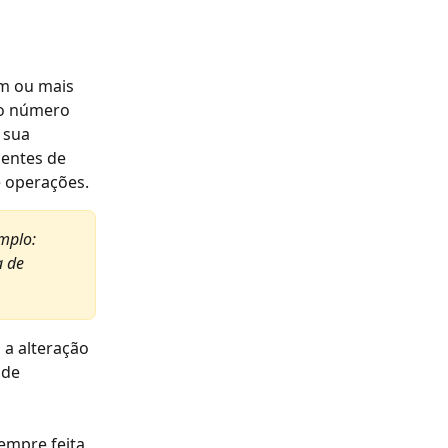
m ou mais 
do número 
 sua 
entes de 
 operações.
mplo: 
a de 
a alteração 
de 
empre feita 