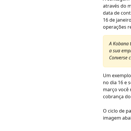
através do 
data de con
16 de janeir
operações re
A Kobana t
a sua empr
Converse c
Um exemplo p
no dia 16 e 
março você r
cobrança do 
O ciclo de 
imagem abai