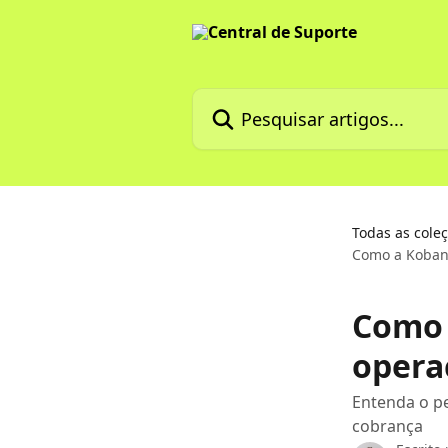
Passar para o conteúdo principal
Pesquisar artigos...
Todas as cole
Como a Koban
Como 
opera
Entenda o pe
cobrança