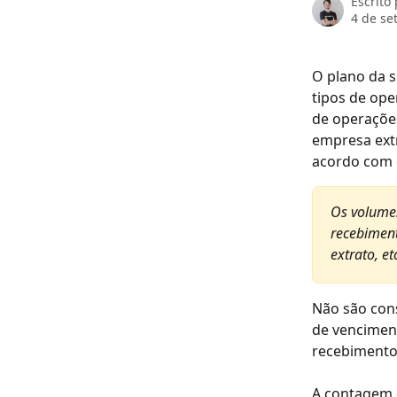
Escrito
4 de se
O plano da 
tipos de op
de operações
empresa extr
acordo com 
Os volumes
recebiment
extrato, et
Não são con
de vencimen
recebimento 
A contagem d