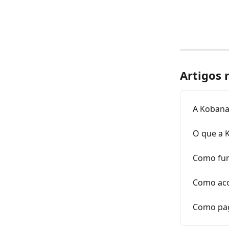
Artigos 
A Kobana
O que a K
Como fun
Como aco
Como pag