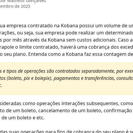
 por
Matheus Gonçalves
tembro de 2025
sua empresa contratado na Kobana possui um volume de u
erações, ou seja, sua empresa pode realizar um determina
 por mês através da Kobana sem custos adicionais. Caso a
apole o limite contratado, haverá uma cobrança dos exced
o seu plano. Entenda como a Kobana faz essa contagem de
 e tipos de operações são contratados separadamente, por exe
os (boleto, pix e bolepix), pagamentos e transferências, consult
c.
sideradas como operações interações subsequentes, como 
to de um boleto, cancelamento de um boleto, confirmação 
de um boleto e etc.
as suas operações para fins de cobrança do seu plano é s