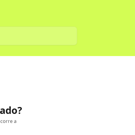
tado?
corre a