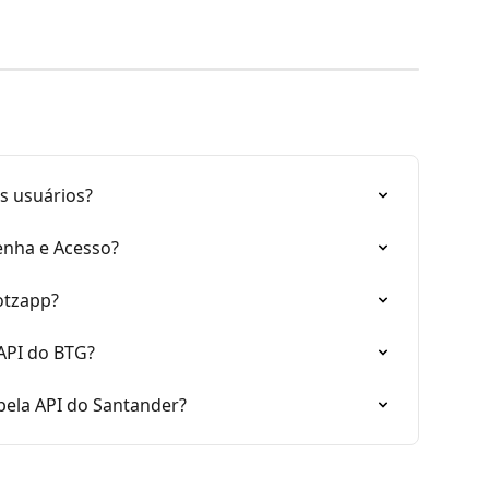
s usuários?
Senha e Acesso?
otzapp?
API do BTG?
pela API do Santander?